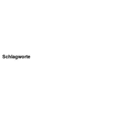
Obstsortenfinder
Anmelden
Warenkorb
Schlagworte
Apfelsorten
Leben auf der Streuobstwiese
Streuobstwiese
Ernte
Apfelsorten