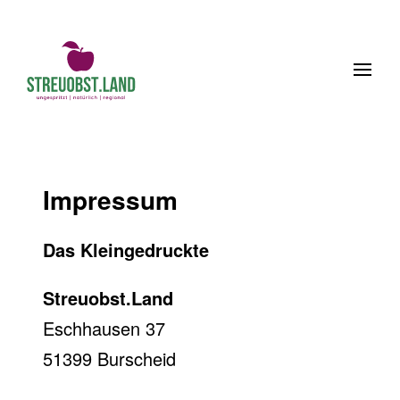
bstberater
Obstsortenfinder
Anmelden
Warenkorb
Impressum
Das Kleingedruckte
Streuobst.Land
Eschhausen 37
51399 Burscheid