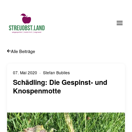
bstberater
Obstsortenfinder
Anmelden
Warenkorb
Alle Beiträge
07. Mai 2020
· Stefan Bublies
Schädling: Die Gespinst- und
Knospenmotte
Leben auf der Streuobstwiese
Streuobstwiese